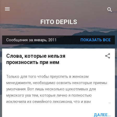
К основному контенту
FITO DEPILS
Сообщения за январь, 2011
ПОКАЗАТЬ ВСЕ
С
о
Слова, которые нельзя
о
произносить при нем
б
щ
Только для того чтобы преуспеть в женском
е
менеджменте, необходимо освоить некоторые приемы
н
умолчания. Вот лишь несколько щекотливых для
и
мужского уха тем, которые лично я полностью
я
исключила из семейного лексикона, что и вам
настоятельно рекомендую. Итак, я никогда не скажу
ему, что... Обливалась слезами над сценой расставания
ДАЛЕЕ...