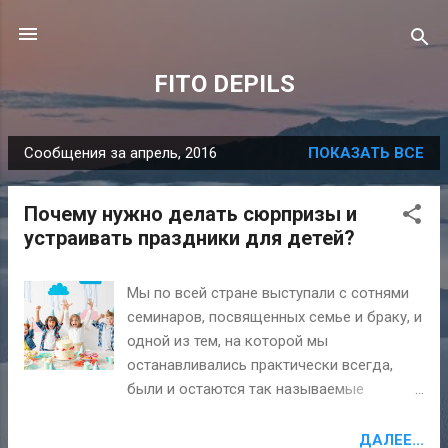
К основному контенту
FITO DEPILS
Сообщения за апрель, 2016
ПОКАЗАТЬ ВСЕ
С
о
Почему нужно делать сюрпризы и
о
устраивать праздники для детей?
б
щ
Мы по всей стране выступали с сотнями
е
семинаров, посвященных семье и браку, и
н
одной из тем, на которой мы
и
останавливались практически всегда,
я
были и остаются так называемые
"неозвученные правила". К ним мы
относим скрытые глубоко внутри
ДАЛЕЕ...