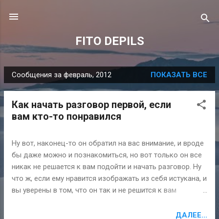
К основному контенту
FITO DEPILS
Сообщения за февраль, 2012
ПОКАЗАТЬ ВСЕ
С
о
Как начать разговор первой, если
о
вам кто-то понравился
б
щ
Ну вот, наконец-то он обратил на вас внимание, и вроде
е
бы даже можно и познакомиться, но вот только он все
н
никак не решается к вам подойти и начать разговор. Ну
и
что ж, если ему нравится изображать из себя истукана, и
я
вы уверены в том, что он так и не решится к вам
подойти, необходимо брать инициативу в свои руки и
начинать первой. Почувствуйте себя слабой женщиной
ДАЛЕЕ...