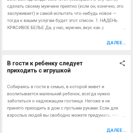
партнера влияют и другие факторы, в том числе
сделать своему мужчине приятно (если он, конечно, это
физическая привлекательность, вес и уровень
заслуживает) и самой испытать что-нибудь новое —
образования. Высокий мужчина также дает женщине
тогда к вашим услугам будет этот список. 1. НАДЕНЬ
полное право носить высокие каблуки", - замечает он.
КРАСИВОЕ БЕЛЬЕ Да, у нас, мужчин, вкус как у
Тем не менее, хотя женщины ценят в партнере высокий
престарелых кокоток. Это так. Нам нравятся кружева,
рост, им не нравятся слишком высокие мужчины. "Новое
сочетание красного и черного цветов, чулки с
ДАЛЕЕ...
исследование голландских уче...
подвязками и рюшечки по бокам. Элегантное
спортивное белье в стиле унисекс заводит нас куда
В гости к ребенку следует
меньше, чем это безобразие с розочками на разных
приходить с игрушкой
местах. А уж если барышня еще заползает в постель в
туфлях на высоком каблуке... 2. ОСТАВЬ ВКЛЮЧЕННЫМ
СВЕТ К сожалению, никтолопией — способностью
Собираясь в гости в семью, в которой живет и
видеть в темноте, как при свете, — обладает лишь один
воспитывается маленький ребенок, всегда нужно
мужчина из миллиона. А все остальные этому одному
заботиться о надлежащем гостинце. Негоже и не
ужасно завидуют. Потому что мужчин, в отличие от
принято приходить в дом с пустыми руками. Если для
женщин, куда больше заводят зрительные образы, чем
взрослых людей вы свободно можете придумать, что
звуковые и осязательные. Нам нужно видеть фронт
можно с собой принести, то для ребенка выбор
работ, знаете ли... При этом мы вовсе не требуем, чтобы
осложняется тем, что вы можете не знать, что именно
ДАЛЕЕ...