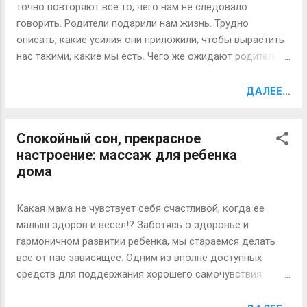
функционирования мозга. Команда под руководством
точно повторяют все то, чего нам не следовало
доктора Эммы Кид (Emma Kidd) из Школы
говорить. Родители подарили нам жизнь. Трудно
фармацевтики при Кардиффском университете (штат
описать, какие усилия они приложили, чтобы вырастить
Орегона, США) сделала открытия во время
нас такими, какие мы есть. Чего же ожидают родители в
исследований, проведение которых финансировало
ответ? Им необходимо внимание, забота, в идеале
Общество болезни Альцгеймера, ведущей
любовь, но прежде всего уважение (таким образом,
ДАЛЕЕ...
благотворительной и исследовательской организации,
ребенок показывает им свою благодарность).
занимающейся проблемами болезни Альц...
Посмотрим значение слова «уважение»: Уважение – это
Спокойный сон, прекрасное
чувство почтения, отношение, основанное на признании
настроение: массаж для ребенка
достоинств, высоких качеств кого-либо, чего-либо. //
дома
Признание важности, значимости, ценности; высокая
оценка. А теперь задумаемся, много ли мы наблюдаем
семей, где счастливо складывались бы отношения
Какая мама не чувствует себя счастливой, когда ее
между взрослыми (взрослыми!) детьми и их
малыш здоров и весел!? Заботясь о здоровье и
родителями? Почему так происходит? Когда начинается
гармоничном развитии ребенка, мы стараемся делать
Эпоха большой нелюбви? Чаще всего, родители любят
все от нас зависящее. Одним из вполне доступных
своих маленьких детей (особенно, если они послушны) и
средств для поддержания хорошего самочувствия
они отвечают им взаимностью. Даже, если это не так
малыша является массаж – метод, укрепляющее
большинство родителей никогда не признаются в своей