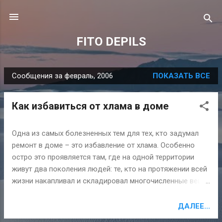
К основному контенту
FITO DEPILS
Сообщения за февраль, 2006
ПОКАЗАТЬ ВСЕ
С
о
Как избавиться от хлама в доме
о
б
щ
Одна из самых болезненных тем для тех, кто задумал
ремонт в доме – это избавление от хлама. Особенно
е
остро это проявляется там, где на одной территории
н
живут два поколения людей: те, кто на протяжении всей
и
жизни накапливал и складировал многочисленные вещи,
я
и те, кому все это теперь катастрофически мешает жить.
Но как правильно определить, где есть хлам, а где –
ДАЛЕЕ...
дорогие сердцу вещи, с которыми, действительно, не