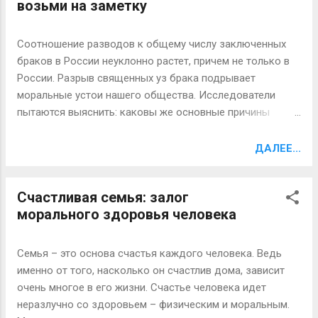
возьми на заметку
климакса и со временем может переходить в рак
половых органов. «Впервые я наблюдала пациентку с
подозрением на крауроз три года назад, - говорит Яна
Соотношение разводов к общему числу заключенных
Муратова, - девочке было всего 18. С жалобами на
браков в России неуклонно растет, причем не только в
неприятные ощущения в области гениталий девушка
России. Разрыв священных уз брака подрывает
пришла ко мне в кабинет. Была она из приличной семьи
моральные устои нашего общества. Исследователи
и в целом производила благоприятное впечатление.
пытаются выяснить: каковы же основные причины
После ряда анализов стало ясно у девочки начальная
разводов, что чаще всего провоцирует появление
стадия крауроза. Больную отправили в областную
конфликтов в семье? Тысячи опрошенных разведенных
ДАЛЕЕ...
поликлинику. Но причина заболевания 60-летних,
семейных пар, перечислили основных «врагов» крепкой,
неожиданно прояви...
дружной семьи. Причины разводов 1 причина разводов -
Счастливая семья: залог
ревность На первом месте стоит ревность. Число
морального здоровья человека
разводов из-за ревности, просто огромно! Если
исключить этот фактор, то другие причины для развода
отсутствовали у трех пар из четырех. Получается, что 75
Семья – это основа счастья каждого человека. Ведь
семей из 100 разводятся именно из-за ревности одного
именно от того, насколько он счастлив дома, зависит
или обоих супругов. Интересен тот факт, что подобная
очень многое в его жизни. Счастье человека идет
тенденция оказывается справедливой лишь для тех пар,
неразлучно со здоровьем – физическим и моральным.
между которыми заключен официальный брак. В то