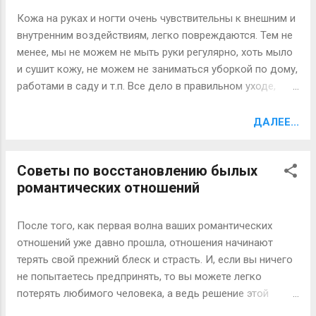
недоброжелателей у кофе хватало всегда. В свое время
Кожа на руках и ногти очень чувствительны к внешним и
церковь причисляла употребление кофе к смертельным
внутренним воздействиям, легко повреждаются. Тем не
грехам. Впрочем, и современные ученые не всегда
менее, мы не можем не мыть руки регулярно, хоть мыло
говорят о кофе как о полностью безопасном напитке.
и сушит кожу, не можем не заниматься уборкой по дому,
Правда, сейчас исследователи сходятся во мнении, что
работами в саду и т.п. Все дело в правильном уходе,
главное для любого кофемана — соблюдать меру, тогда
который позволяет избежать или избавиться от уже
любимый напиток не принесет никакого вреда
имеющихся проблем с руками и ногтями. Подробнее о
ДАЛЕЕ...
здоровью. Средство от тоски Кофейные зерна
каждой из проблем: Покраснение кожи рук. Вызывается
содержат до...
нарушением циркуляции крови в конечностях. Возникает
Советы по восстановлению былых
как следствие хронических проблем с сердечно-
романтических отношений
сосудистой системой. Может возникнуть также, если у
вас часто зимой сильно замерзают руки, либо после
обморожений. Чтобы избавиться от покраснения кожи
После того, как первая волна ваших романтических
рекомендуется делать контрастные ванночки для рук с
отношений уже давно прошла, отношения начинают
холодной и горячей водой в течение 5-10 минут 1-2 раза
терять свой прежний блеск и страсть. И, если вы ничего
в день. После процедуры нужно нанести на руки крем
не попытаетесь предпринять, то вы можете легко
для сухой кожи. В воду для ванночки можно добавлять
потерять любимого человека, а ведь решение этой
несколько крупинок марганцовки, соду (1 ч. ложка на 1
проблемы лежит на поверхности. Мы дадим вам