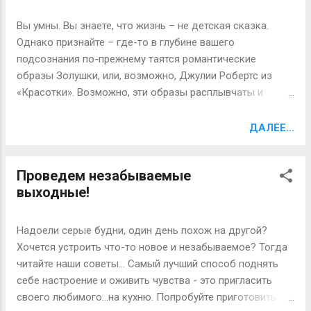
губы, потому свое расположение выражают забавно –
трутся носами друг о друга. Мусульмане Занзибара, к
Вы умны. Вы знаете, что жизнь – не детская сказка.
примеру, выступают за запрет поцелуев западными
Однако признайте – где-то в глубине вашего
туристами, оскорбляющими своими действиями
подсознания по-прежнему таятся романтические
консервативную культуру страны. Сегодня, в связи с
образы Золушки, или, возможно, Джулии Робертс из
распространением свиного гриппа в мире, многие страны
«Красотки». Возможно, эти образы расплывчаты и
ввели запрет на поцелуи. В Турции и Великобритании, в
слегка устарели, однако вы все равно можете
Египте и даже Москве ввели или вводят запреты на
представить себе силуэт невесты и прекрасного принца,
ДАЛЕЕ...
публичные поцелуи в общественных места...
увозящего ее в закат на своем коне. В реальной жизни
диснеевская сказка куда чаще оказывается похожей на
Проведем незабываемые
фильм ужасов Уэса Крейвена – а вы оказываетесь в
выходные!
роли главной героини, которой приходится бороться за
свою жизнь. Признайте, брак – не для слабонервных.
Возможно, вы до сих пор предпочитаете верить, что
Надоели серые будни, один день похож на другой?
ваша чистая любовь друг к другу спасет вас от
Хочется устроить что-то новое и незабываемое? Тогда
неприятностей. Однако так, опять же, бывает только в
читайте наши советы… Самый лучший способ поднять
сказках. Ситуация малоприятна, однако не забывайте о
себе настроение и оживить чувства - это пригласить
том, что порой именно самые прозаические стороны
своего любимого…на кухню. Попробуйте приготовить
брака лучше всего учат вас понимать себя, своего