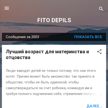
К основному контенту
FITO DEPILS
Сообщения за 2003
ПОКАЗАТЬ ВСЕ
С
о
Лучший возраст для материнства и
о
отцовства
б
щ
Люди заводят детей не только потому, что они этого
е
хотят. Причин может быть множество: так принято в
н
обществе; чтобы не быть одинокой; чтобы
и
самоутверждаться за счет ребенка, командуя им и
я
требуя полного подчинения себе; стремление получить
любовь от ребенка, так как больше не от кого; так
получилось и т. д. Вы, наверняка, согласитесь, что если у
ДАЛЕЕ...