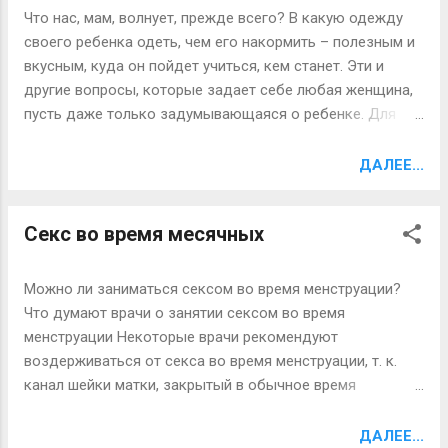
также уважительно относилась и к своим детям. Если
Что нас, мам, волнует, прежде всего? В какую одежду
ребенок совершил неправильный поступок, не надо его
своего ребенка одеть, чем его накормить – полезным и
воспитывать в присутствии посторонних людей. Это
вкусным, куда он пойдет учиться, кем станет. Эти и
показывает неуважение к ребенку. Хороший родитель
другие вопросы, которые задает себе любая женщина,
знает, как воспитать ребенка. К ребенку надо
пусть даже только задумывающаяся о ребенке. Для
относиться, как ко взрослому человеку. Разговаривая с
поиска ответов на них в ход идут не только
ним, дайте понять ему, что Вы уважаете его и считаете,
собственные доводы, подкрепленные массой научных
ДАЛЕЕ...
что он чуткий и способный. Что он - Личность. Во время
исследований, мнение родных и близких, мнение круга
разговора с ...
общения, в конце концов, аудитория блогов и Интернет
Секс во время месячных
сообществ, так или иначе, играют свою роль. А уж
вопрос - когда и как развивать способности ребенка,
какие игрушки выбрать с этой целью, какие игры
Можно ли заниматься сексом во время менструации?
помогают детскому развитию, в какие развивающие
Что думают врачи о занятии сексом во время
игры играть с чудом, которое пока еще только лежит в
менструации Некоторые врачи рекомендуют
колыбели – способен свести с ума. Ведь сейчас принято
воздерживаться от секса во время менструации, т. к.
считать, что для развития детей усилия надо прилагать
канал шейки матки, закрытый в обычное время
с младенчества! И вот, когда мама читает фразу:
слизистой пробкой, во время менструации ничем не
«Развитие малыша начинается с момента его зачатия.
защищен, и в полость матки могут попасть возбудители
ДАЛЕЕ...