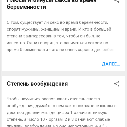
Плюсы и минусы секса во время
повышает эластичность кровеносных сосудов,
беременности
укрепляет их стенки. Зеленый чай является отличным
средством профилактики атеросклероза, заболеваний
сердца, сосудов головного мозга, снижает
О том, существует ли секс во время беременности,
артериальное давление. Зеленый чай обладает также
спорят мужчины, женщины и врачи. И кто в большей
сильным противомикробным, противовирусным и
степени заинтересован в том, чтобы он был, не
противовоспалительным действием. Его используют при
известно. Одни говорят, что заниматься сексом во
дисбактериозе, гриппе и при пищевых отравлениях.
время беременности - это не очень хорошо для ребенка,
Благодаря содержанию йода, зеленый чай благотворно
другие - что не очень хорошо для здоровья будущей
влияет на работу эндокринной системы, именно поэтому
мамы, а третьи считают все это предрассудками и
ДАЛЕЕ...
его рекомендуют пить людям с увеличенной
говорят, что сексом нужно заниматься тогда, когда
щитовидной железой. Зеленый чай, как было...
хочется. Тот, кто думает, что сексуальная жизнь на
Степень возбуждения
время беременности замирает, скорее всего не прав.
Вообще, чаще всего все зависит от отношения
партнеров к сексу и, конечно же, отношений между ними.
Чтобы научиться распознавать степень своего
Конечно, интимная близость во время беременности
возбуждения, думайте о нем как о показателе шкалы с
только в том случае принесет удовольствие, если оба
десятью делениями, где цифра 1 означает низкую
партнера будут уверены в том, что она не нанесет вреда
степень, а число 10 - оргазм. 2 и 3 означают слабые
их будущему малышу. Кроме того, секс будет полезным,
приливы возбуждения, но оно непостоянно. 4 и 5 -