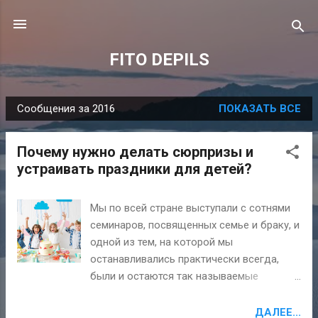
К основному контенту
FITO DEPILS
Сообщения за 2016
ПОКАЗАТЬ ВСЕ
С
о
Почему нужно делать сюрпризы и
о
устраивать праздники для детей?
б
щ
Мы по всей стране выступали с сотнями
е
семинаров, посвященных семье и браку, и
н
одной из тем, на которой мы
и
останавливались практически всегда,
я
были и остаются так называемые
"неозвученные правила". К ним мы
относим скрытые глубоко внутри
ДАЛЕЕ...