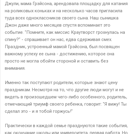
Джули, мама Грэйсона, арендовала площадку для катания
на роликовых коньках и на несколько часов пригласила
туда всех одноклассников своего сына. Наш сынишка
Джон даже много месяцев спустя вспоминает это
событие. "Помните, как миссис Краутворст грохнулась на
спину?" - спрашивает он нас, едва сдерживая смех.
Праздник, устроенный мамой Грэйсона, был посвящен
важному успеху ее сына - достижению, которое она
просто не могла обойти стороной и оставить без
внимания.
Именно так поступают родители, которые знают цену
праздникам. Несмотря на то, что другие люди могут и не
видеть в произошедшем чего-либо особенного, родитель,
отмечающий триумф своего ребенка, говорит: "Я вижу! Ты
сделал это - и я тобой горжусь!"
Практически в каждой семье празднуются такие события,
как окончание школы или университета, первая работа. Но