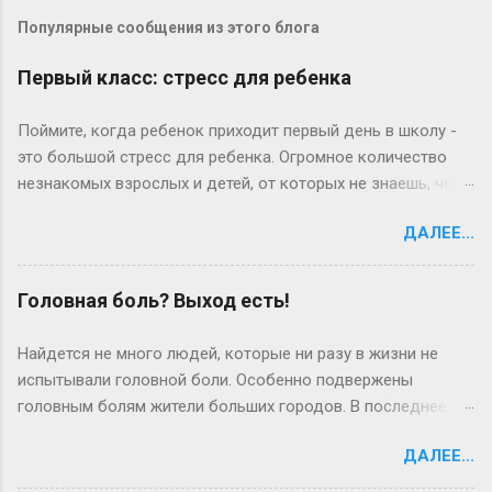
Популярные сообщения из этого блога
Первый класс: стресс для ребенка
Поймите, когда ребенок приходит первый день в школу -
это большой стресс для ребенка. Огромное количество
незнакомых взрослых и детей, от которых не знаешь, чего
ждать. Потом начинаются «трудовые» будни, и опять
ДАЛЕЕ...
встает вопрос о дисциплине. Теперь ребенок поднимается
утром раньше, чем привык, ему надо умыться, одеться,
позавтракать. Это часто тяжелое испытание для
Головная боль? Выход есть!
родителей. Если он долго копается по утрам и в результате
вы опаздываете в школу, может иметь смысл спросить у
Найдется не много людей, которые ни разу в жизни не
него: «Дорогой, ты так долго одеваешься по утрам, что мы
испытывали головной боли. Особенно подвержены
или опаздываем, или ты уходишь, не позавтракав, а я
головным болям жители больших городов. В последнее
опаздываю на работу. Что ты можешь предложить, чтобы
время головные боли – бич жителей мегаполисов. Стресс,
изменить ситуацию? » Очень часто дети все понимают и
ДАЛЕЕ...
загазованность воздуха, постоянная спешка, гиподинамия
действительно находят выход из положения, причем
– все это провоцирует возникновение головных болей, и