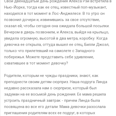
Свой двенадцатый день рождения Алекса Рэй встретила в
Нью-Йорке, тогда как ее отец, известный поп-музыкант,
находился в тот момент в Лос-Анджелесе. В то утро он
позвонил дочери и, извинившись за свое отсутствие,
сказал ей, чтобы сегодня она ожидала большой посылки.
Вечером в дверь позвонили, и Алекса, выйдя на крыльцо,
увидела огромную, высотой в два метра, коробку. Когда
девочка ее открыла, оттуда вышел ее отец, Билли Джоэл,
только что прилетевший на самолете с Западного
побережья. Можете представить себе удивление,
охватившее в тот момент девочку?
Родители, которым не чужды праздники, знают, как
преподнести своим детям сюрприз. Наша подруга Линда
недавно рассказала нам о сюрпризе, который был
задуман на ее восьмой день рождения. Ее мама решила
устроить праздничный завтрак - причем Линда была
посвящена во все его детали. Мама девочки разослала
приглашения родителям всех ее подруг, в которых