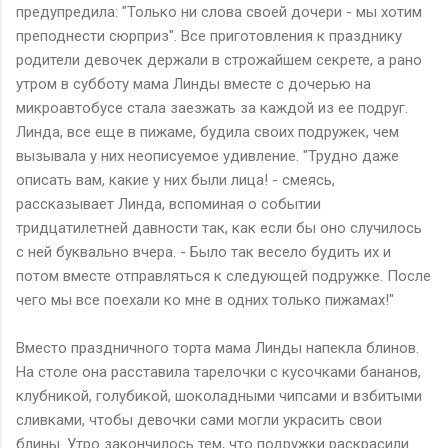
предупредила: "Только ни слова своей дочери - мы хотим
преподнести сюрприз". Все приготовления к празднику
родители девочек держали в строжайшем секрете, а рано
утром в субботу мама Линды вместе с дочерью на
микроавтобусе стала заезжать за каждой из ее подруг.
Линда, все еще в пижаме, будила своих подружек, чем
вызывала у них неописуемое удивление. "Трудно даже
описать вам, какие у них были лица! - смеясь,
рассказывает Линда, вспоминая о событии
тридцатилетней давности так, как если бы оно случилось
с ней буквально вчера. - Было так весело будить их и
потом вместе отправляться к следующей подружке. После
чего мы все поехали ко мне в одних только пижамах!"
Вместо праздничного торта мама Линды напекла блинов.
На столе она расставила тарелочки с кусочками бананов,
клубникой, голубикой, шоколадными чипсами и взбитыми
сливками, чтобы девочки сами могли украсить свои
блины. Утро закончилось тем, что подружки раскрасили