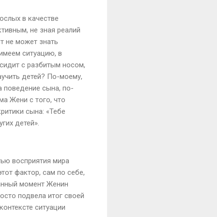
ослых в качестве
тивным, не зная реалий
т не может знать
имеем ситуацию, в
 сидит с разбитым носом,
аучить детей? По-моему,
а поведение сына, по-
ма Жени с того, что
ритики сына: «Тебе
гих детей».
тью восприятия мира
тот фактор, сам по себе,
данный момент Женин
росто подвела итог своей
контексте ситуации