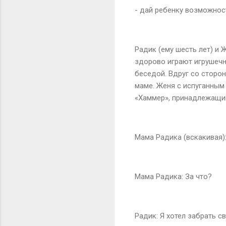
- дай ребенку возможност
Радик (ему шесть лет) и 
здорово играют игрушечн
беседой. Вдруг со сторо
маме. Женя с испуганным 
«Хаммер», принадлежащи
Мама Радика (вскакивая):
Мама Радика: За что?
Радик: Я хотел забрать с