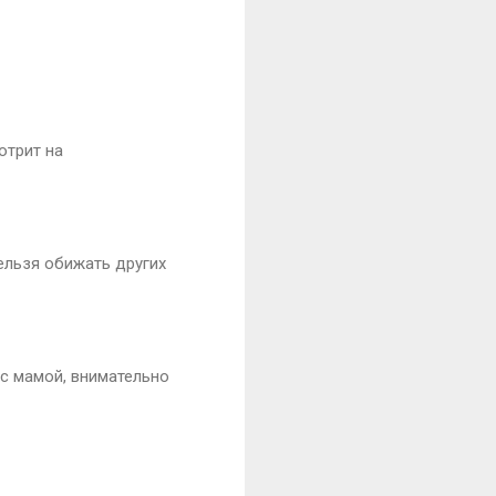
отрит на
нельзя обижать других
 с мамой, внимательно