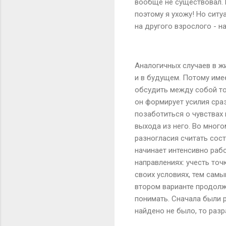
вообще не существовал. М
поэтому я ухожу! Но ситу
на другого взрослого - на
Аналогичных случаев в жи
и в будущем. Потому име
обсудить между собой то,
он формирует усилия сраз
позаботиться о чувствах
выхода из него. Во мног
разногласия считать сос
начинает интенсивно рабо
направлениях: учесть точ
своих условиях, тем самы
втором варианте продолж
понимать. Сначала были 
найдено не было, то раз