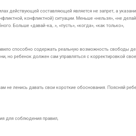
илах действующей составляющей является не запрет, а указание
фликтной, конфликтной) ситуации. Меньше «нельзя», «не делай»,
ого. Больше «давай-ка,..», «пусть», «когда», «как только»,
равило способно содержать реальную возможность свободы дей
ени, но ребенок должен сам управляться с корректировкой свое
ам не ленись давать свои короткие обоснования. Поясняй ребе
вия для соблюдения правил,