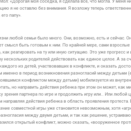
ол: «Дорогая моя соседка, я сделала все, что могла. У меня н
ацию я не оставлю без внимания. Я возложу теперь ответствен
 его папу».
зни любой семьи было много. Они, возможно, есть и сейчас. О
ет смысл быть готовым к ним. По крайней мере, сами взрослые 
 как реагировать на ту или иную ситуацию. Это уже прогресс и
у нескольких родителей действовать как единое целое. А за с
 каждого из детей, участвовавших в конфликте, и оказать дос
ом именно в период возникновения разногласий между детьми (
тоявшимся конфликтом между детьми) мобилизуется их внутрен
тать, но направить действия ребенка при этом он может, как ми
ку зрения партнера по игре и продолжить игру или... Или любой 
м направляя действия ребенка в область проявления протеста. 
ение совместной игры уже становится невозможным, хотя «агре
разногласия между двумя детьми, и так как решение, устраива
разился открытый конфликт, можно сказать, «вооруженное прот