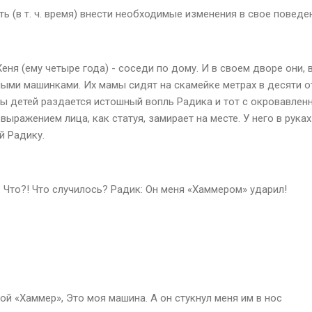
ь (в т. ч. время) внести необходимые изменения в свое поведе
Женя (ему четыре года) - соседи по дому. И в своем дворе они, 
ыми машинками. Их мамы сидят на скамейке метрах в десяти от
ны детей раздается истошный вопль Радика и тот с окровавлен
выражением лица, как статуя, замирает на месте. У него в рук
й Радику.
 Что?! Что случилось? Радик: Он меня «Хаммером» ударил!
вой «Хаммер», Это моя машина. А он стукнул меня им в нос