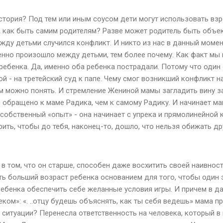
история? Под тем или иным соусом дети могут использовать взр
 А как быть самим родителям? Разве может родитель быть объек
жду детьми случился конфликт. И никто из нас в данный момен
енно произошло между детьми, тем более почему. Как факт мы 
ребенка. Да, именно оба ребенка пострадали. Потому что один
й - на третейский суд к папе. Чему смог возникший конфликт н
ам можно понять. И стремление Жениной мамы загладить вину з
 обращено к маме Радика, чем к самому Радику. И начинает ма
собственный «опыт» - она начинает с упрека и прямолинейной к
ить, чтобы до тебя, наконец-то, дошло, что нельзя обижать дру
 в том, что он старше, способен даже восхитить своей наивнос
ь больший возраст ребенка основанием для того, чтобы один э
ебенка обеспечить себе желанные условия игры. И причем в 
ком»: «. ..отцу будешь объяснять, как ты себя ведешь» мама п
ситуации? Перенесла ответственность на человека, который в 