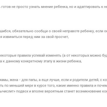
ь готов не просто узнать мнение ребенка, но и адаптировать к
 ошибся, обязательно сообщи о своей неправоте ребенку, если 
ся извиниться перед ним за свой просчет,
некоторые правила успевай изменять (а от некоторых можно буд
а к данному конкретному этапу в жизни ребенка,
 мамы, жена - для папы, а еще лучше, если и родители детей, с
ь по меньшей мере в курсе того, какие именно правила и поче
ычислит» подвох и вполне вероятным станет возникновение к