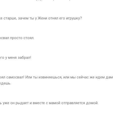
е старше, зачем ты у Жени отнял его игрушку?
освал просто стоял.
его у меня забрал!
тоял самосвал! Или ты извиняешься, или мы сейчас же идем дам
едешь.
ь уже он рыдает и вместе с мамой отправляется домой.