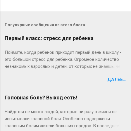
Популярные сообщения из этого блога
Первый класс: стресс для ребенка
Поймите, когда ребенок приходит первый день в школу -
это большой стресс для ребенка. Огромное количество
незнакомых взрослых и детей, от которых не знаешь, чего
ждать. Потом начинаются «трудовые» будни, и опять
ДАЛЕЕ...
встает вопрос о дисциплине. Теперь ребенок поднимается
утром раньше, чем привык, ему надо умыться, одеться,
позавтракать. Это часто тяжелое испытание для
Головная боль? Выход есть!
родителей. Если он долго копается по утрам и в результате
вы опаздываете в школу, может иметь смысл спросить у
Найдется не много людей, которые ни разу в жизни не
него: «Дорогой, ты так долго одеваешься по утрам, что мы
испытывали головной боли. Особенно подвержены
или опаздываем, или ты уходишь, не позавтракав, а я
головным болям жители больших городов. В последнее
опаздываю на работу. Что ты можешь предложить, чтобы