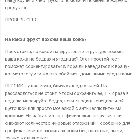
пищу крупы и хлеб грубого помола. И поменьше жирных
продуктов.
ПРОВЕРЬ СЕБЯ
На какой фрукт похожа ваша кожа?
Посмотрите, на какой из фруктов по структуре похожа
ваша кожа на бедрах и ягодицах? Этот простой тест
поможет сориентироваться, пора ли наведаться к врачу-
косметологу или можно обойтись домашними средствами.
ПЕРСИК - у вас кожа, близкая к идеальной. Но
расслабляться не стоит. Чтобы сохранить ее, 1 - 2 раза в
неделю массируйте бедра, ноги, ягодицы специальной
щеточкой или просто мочалкой с антицеллюлитными
кремами. Не забывайте про физические нагрузки, они
снижают количество жировых отложений - особенно для
профилактики целлюлита хороши бег, плавание, лыжи,
теннис, колланетика.