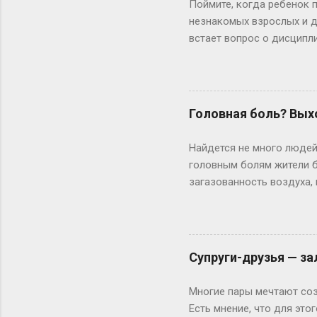
Поймите, когда ребенок 
незнакомых взрослых и де
встает вопрос о дисципли
позавтракать. Это часто 
опаздываете в школу, мож
или опаздываем, или ты 
изменить ситуацию? » Оч
Головная боль? Вых
собственный, Я бы совет
на холодильнике, чтобы о
Найдется не много людей
втянутыми в бесконечный 
головным болям жители б
загазованность воздуха,
и зачастую настолько си
боль, человек начинает 
головы. К счастью, подо
болей надо обязательно! 
Супруги-друзья — за
может быть мигрень, вег
групп пациентов могут бы
Многие пары мечтают соз
У мужчин – так называема
Есть мнение, что для эт