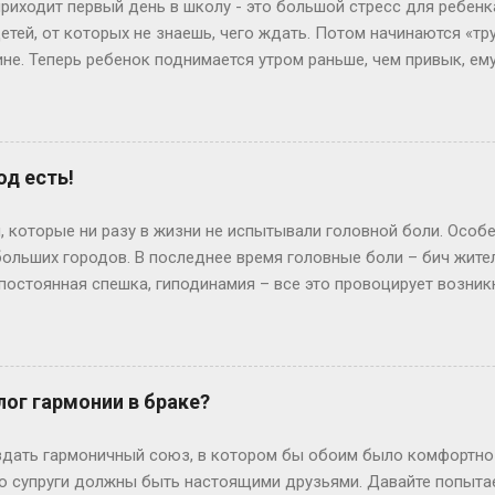
приходит первый день в школу - это большой стресс для ребенк
тей, от которых не знаешь, чего ждать. Потом начинаются «тр
не. Теперь ребенок поднимается утром раньше, чем привык, ему
тяжелое испытание для родителей. Если он долго копается по ут
ет иметь смысл спросить у него: «Дорогой, ты так долго одев
уходишь, не позавтракав, а я опаздываю на работу. Что ты мож
ень часто дети все понимают и действительно находят выход и
од есть!
овала написать распорядок дня и список обязанностей и повес
н был всегда на виду, и нельзя было сказать: «А я забыл», ина
, которые ни разу в жизни не испытывали головной боли. Осо
спор. Далеко не кажд...
ольших городов. В последнее время головные боли – бич жител
 постоянная спешка, гиподинамия – все это провоцирует возник
льных, что человек вынужден брать больничных лист. Иногда, 
предполагать у себя страшные состояния, вроде опухоли мозга 
бные заболевания встречаются довольно редко. Однако выясни
Головная боль – не диагноз, а симптом, это сигнал и просьба 
лог гармонии в браке?
ето-сосудистая дистония, интоксикация организма, черепномоз
ть разные причины головной боли. У детей – вегетососудистая
дать гармоничный союз, в котором бы обоим было комфортно и
я головная боль напряжения. Для же...
ого супруги должны быть настоящими друзьями. Давайте попыта