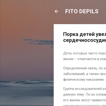
FITO DEPILS
Порка детей увел
сердечнососуди
Дети, которых часто пор
жизни – отмечается в но
Определенная связь, по 
заболеваний, а также пр
физическому наказанию. 
Группа исследователей и
данную тему. По их слова
его жизни, могут привес
сердечнососудистого хар