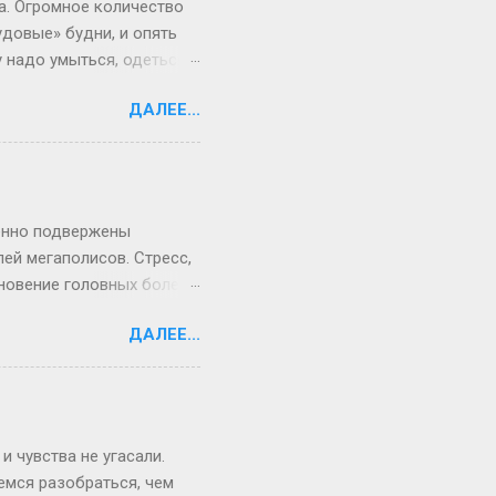
а. Огромное количество
удовые» будни, и опять
 надо умыться, одеться,
рам и в результате вы
ДАЛЕЕ...
аешься по утрам, что мы
ешь предложить, чтобы
з положения, причем
ить на двери комнаты или
че вы окажетесь опять
бенно подвержены
ей мегаполисов. Стресс,
новение головных болей,
почувствовав головную
ДАЛЕЕ...
или аневризму сосудов
ть причину головных
о помощи! Причинами ее
говые травмы. У разных
 дистония, переутомление.
 чувства не угасали.
емся разобраться, чем