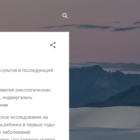
инсультов в последующей
азвития онкологических
, подвергались
ким.
ское исследование на
на ребенка в первые годы
ю заболеваний
ено, что тяжелая травма