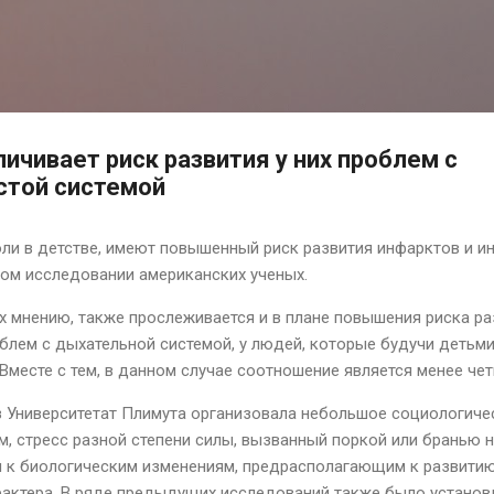
К основному контенту
ичивает риск развития у них проблем с
стой системой
оли в детстве, имеют повышенный риск развития инфарктов и 
вом исследовании американских ученых.
их мнению, также прослеживается и в плане повышения риска р
облем с дыхательной системой, у людей, которые будучи детьми
Вместе с тем, в данном случае соотношение является менее чет
з Университетат Плимута организовала небольшое социологиче
м, стресс разной степени силы, вызванный поркой или бранью 
ти к биологическим изменениям, предрасполагающим к развити
актера. В ряде предыдущих исследований также было установл