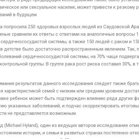
изическое или сексуальное насилие, может привести к резкому 
ваний в будущем.
а попросила 250 здоровых взрослых людей из Саудовской Ара
ченые сравнили их ответы с ответами на аналогичные вопросы 
сердечнососудистой системы, а также 150 людей с раком и 150 
 в детстве было достаточно распространенным явлением. Так, 
болеваний сердечнососудистой системы, на 70% чаще подверга
контрольной группы. В группе рака рост риска составил 30%, в т
нимания результатов данного исследования следует также брать 
ся характеристикой семей с низким или средним уровнем доста
новке ребенок может быть подтвержден влиянию ряда других ф
тию указанных заболеваний, и подчас скорректировать итоговы
сти не представляется возможным.
(Michael Hyland), один из ведущих авторов исследования отме
остоянием истории, и семьи в развитых странах постепенно отх