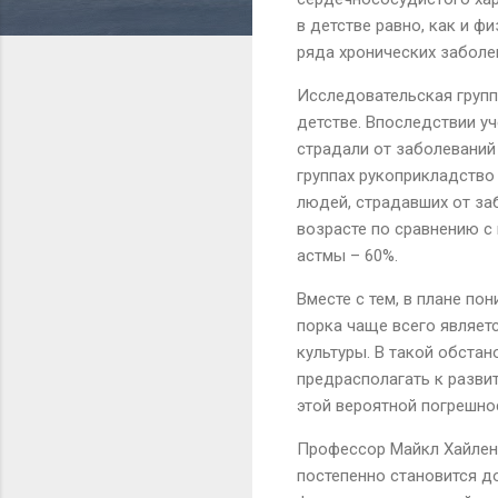
в детстве равно, как и ф
ряда хронических заболе
Исследовательская групп
детстве. Впоследствии у
страдали от заболеваний 
группах рукоприкладство
людей, страдавших от за
возрасте по сравнению с 
астмы – 60%.
Вместе с тем, в плане по
порка чаще всего являет
культуры. В такой обста
предрасполагать к разви
этой вероятной погрешно
Профессор Майкл Хайленд 
постепенно становится д