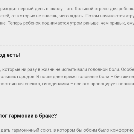
приходит первый день в школу - это большой стресс для ребенк
тей, от которых не знаешь, чего ждать. Потом начинаются «тр
не. Теперь ребенок поднимается утром раньше, чем привык, ему
тяжелое испытание для родителей. Если он долго копается по ут
ет иметь смысл спросить у него: «Дорогой, ты так долго одев
уходишь, не позавтракав, а я опаздываю на работу. Что ты мож
ень часто дети все понимают и действительно находят выход и
од есть!
овала написать распорядок дня и список обязанностей и повес
н был всегда на виду, и нельзя было сказать: «А я забыл», ина
, которые ни разу в жизни не испытывали головной боли. Осо
спор. Далеко не кажд...
ольших городов. В последнее время головные боли – бич жител
 постоянная спешка, гиподинамия – все это провоцирует возник
льных, что человек вынужден брать больничных лист. Иногда, 
предполагать у себя страшные состояния, вроде опухоли мозга 
бные заболевания встречаются довольно редко. Однако выясни
Головная боль – не диагноз, а симптом, это сигнал и просьба 
лог гармонии в браке?
ето-сосудистая дистония, интоксикация организма, черепномоз
ть разные причины головной боли. У детей – вегетососудистая
дать гармоничный союз, в котором бы обоим было комфортно и