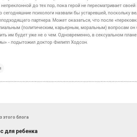
 непреклонной до тех пор, пока герой не пересматривает своей 
ию сегодняшние психологи назвали бы устаревшей, поскольку в
еподходящего партнера. Может оказаться, что после «переков
пиальным (политическим, карьерным, моральным) вопросам он
ть им будет уже не о чем. Одновременно, в сексуальном плане
мы» - подытожил доктор Филипп Ходсон.
я
 этого блога
с для ребенка