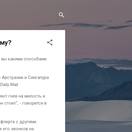
ему?
А вы какими способами
 Австралии и Сингапура
ily Mail.
ют гнев на милость и
 стоит", - говорится в
 флирта с другими
х его звонков на