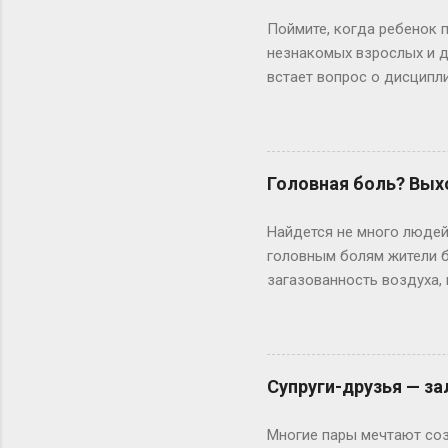
Поймите, когда ребенок 
незнакомых взрослых и де
встает вопрос о дисципли
позавтракать. Это часто 
опаздываете в школу, мож
или опаздываем, или ты 
изменить ситуацию? » Оч
Головная боль? Вых
собственный, Я бы совет
на холодильнике, чтобы о
Найдется не много людей
втянутыми в бесконечный 
головным болям жители б
загазованность воздуха,
и зачастую настолько си
боль, человек начинает 
головы. К счастью, подо
болей надо обязательно! 
Супруги-друзья — за
может быть мигрень, вег
групп пациентов могут бы
Многие пары мечтают соз