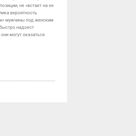
позиции, не «встает на ее
елика вероятность
ки» мужчины под женским
 быстро надоест
 они могут оказаться