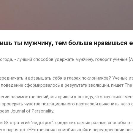
К основному контенту
ишь ты мужчину, тем больше нравишься 
погода, - лучший способов удержать мужчину, говорят ученые [
редничать и возвышать себя в глазах поклонников? Ученые из
 поведение сформировалось в результате эволюции, пишет The Da
тегии взаимоотношений, мы пришли к выводу, что женщины меня
 проверить чувства потенциального партнера и выяснить, чего он
ean Journal of Personality.
и 58 стратегий "недотрог": среди них самые разные способы от
его парня до «НЕотвечания на мобильный» и переадресации все