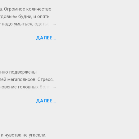
а. Огромное количество
удовые» будни, и опять
 надо умыться, одеться,
рам и в результате вы
ДАЛЕЕ...
аешься по утрам, что мы
ешь предложить, чтобы
з положения, причем
ить на двери комнаты или
че вы окажетесь опять
бенно подвержены
ей мегаполисов. Стресс,
новение головных болей,
почувствовав головную
ДАЛЕЕ...
или аневризму сосудов
ть причину головных
о помощи! Причинами ее
говые травмы. У разных
 дистония, переутомление.
 чувства не угасали.