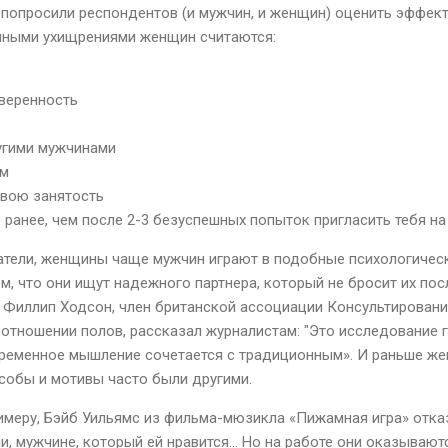
 попросили респондентов (и мужчин, и женщин) оценить эффек
шными ухищрениями женщин считаются:
веренность
ругими мужчинами
ом
свою занятость
 ранее, чем после 2-3 безуспешных попыток пригласить тебя на с
тели, женщины чаще мужчин играют в подобные психологическ
ем, что они ищут надежного партнера, который не бросит их пос
 Филлип Ходсон, член британской ассоциации Консультирования
отношении полов, рассказал журналистам: "Это исследование го
ременное мышление сочетается с традиционным». И раньше ж
собы и мотивы часто были другими.
римеру, Бэйб Уильямс из фильма-мюзикла «Пижамная игра» отка
и, мужчине, который ей нравится... Но на работе они оказываю