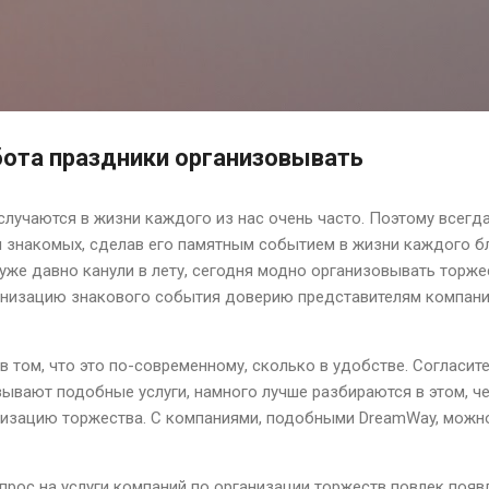
К основному контенту
бота праздники организовывать
лучаются в жизни каждого из нас очень часто. Поэтому всегда
 и знакомых, сделав его памятным событием в жизни каждого б
 уже давно канули в лету, сегодня модно организовывать торже
ганизацию знакового события доверию представителям компан
в том, что это по-современному, сколько в удобстве. Согласит
зывают подобные услуги, намного лучше разбираются в этом, ч
низацию торжества. С компаниями, подобными DreamWay, можн
прос на услуги компаний по организации торжеств повлек поя