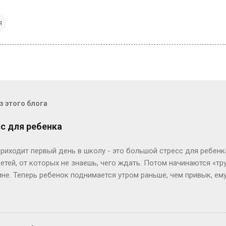
я
 этого блога
с для ребенка
приходит первый день в школу - это большой стресс для ребенк
тей, от которых не знаешь, чего ждать. Потом начинаются «тр
не. Теперь ребенок поднимается утром раньше, чем привык, ему
тяжелое испытание для родителей. Если он долго копается по ут
ет иметь смысл спросить у него: «Дорогой, ты так долго одев
уходишь, не позавтракав, а я опаздываю на работу. Что ты мож
ень часто дети все понимают и действительно находят выход и