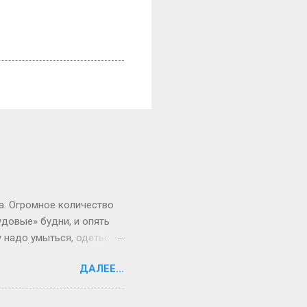
а. Огромное количество
удовые» будни, и опять
 надо умыться, одеться,
рам и в результате вы
ДАЛЕЕ...
аешься по утрам, что мы
ешь предложить, чтобы
з положения, причем