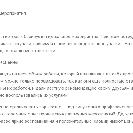
мероприятия;
на которых базируется идеальное мероприятие. При этом сотр
ника не скучали, принимая в нем непосредственное участие. На
в, составление отчетности.
бесценны
лянуть на весь объем работы, который взваливают на себя пр
им можно только позавидовать, так как они еще полностью отв
ны их работой, и дали лестную рекомендацию своим друзьям и
о воспользовались их услугами.
венно организовать торжество – под силу только профессионал
ют огромный опыт проведения различных мероприятий. Да, усл
разве яркие воспоминания и положительные эмоции имеют цен