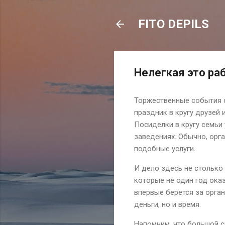
FITO DEPILS
Нелегкая это ра
Торжественные события с
праздник в кругу друзей
Посиделки в кругу семьи
заведениях. Обычно, ор
подобные услуги.
И дело здесь не столько 
которые не один год ока
впервые берется за орга
деньги, но и время.
Напомним, что большой с