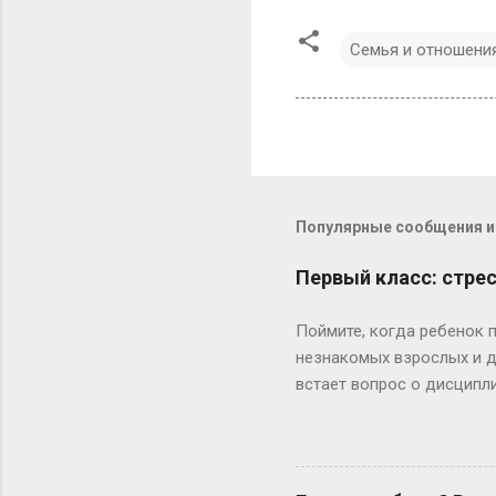
Семья и отношени
Популярные сообщения из
Первый класс: стрес
Поймите, когда ребенок 
незнакомых взрослых и де
встает вопрос о дисципли
позавтракать. Это часто 
опаздываете в школу, мож
или опаздываем, или ты 
изменить ситуацию? » Оч