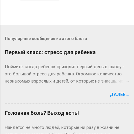
Популярные сообщения из этого блога
Первый класс: стресс для ребенка
Поймите, когда ребенок приходит первый день в школу -
это большой стресс для ребенка. Огромное количество
незнакомых взрослых и детей, от которых не знаешь, чего
ждать. Потом начинаются «трудовые» будни, и опять
ДАЛЕЕ...
встает вопрос о дисциплине. Теперь ребенок поднимается
утром раньше, чем привык, ему надо умыться, одеться,
позавтракать. Это часто тяжелое испытание для
Головная боль? Выход есть!
родителей. Если он долго копается по утрам и в результате
вы опаздываете в школу, может иметь смысл спросить у
Найдется не много людей, которые ни разу в жизни не
него: «Дорогой, ты так долго одеваешься по утрам, что мы