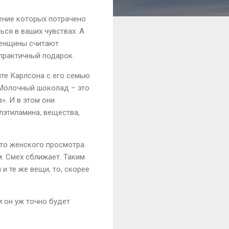
тение которых потрачено
ся в ваших чувствах. А
женщины считают
практичный подарок.
те Карлсона с его семью
«Молочный шоколад – это
». И в этом они
лэтиламина, вещества,
сто женского просмотра.
 Смех сближает. Таким
и те же вещи, то, скорее
и он уж точно будет