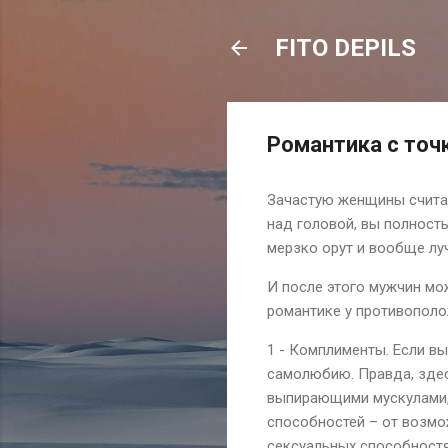
FITO DEPILS
Романтика с точ
Зачастую женщины считаю
над головой, вы полность
мерзко орут и вообще лу
И после этого мужчин мож
романтике у противополо
1 - Комплименты. Если в
самолюбию. Правда, здес
выпирающими мускулами, 
способностей – от возмо
сексуальных способност