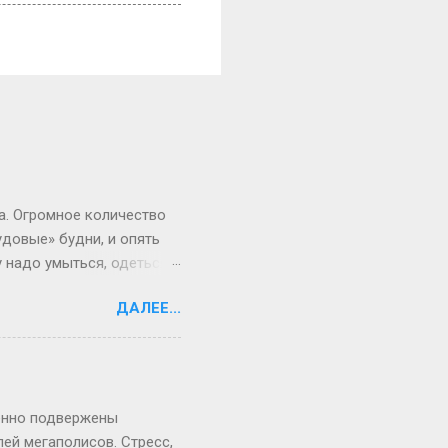
а. Огромное количество
удовые» будни, и опять
 надо умыться, одеться,
рам и в результате вы
ДАЛЕЕ...
аешься по утрам, что мы
ешь предложить, чтобы
з положения, причем
ить на двери комнаты или
че вы окажетесь опять
бенно подвержены
ей мегаполисов. Стресс,