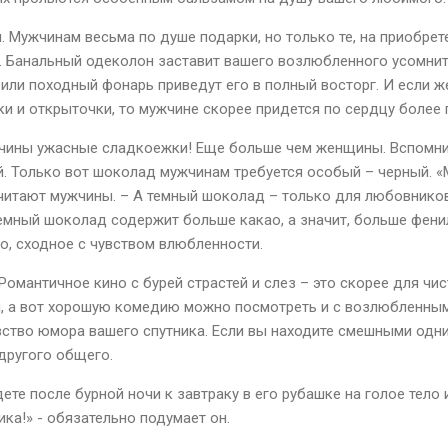
. Мужчинам весьма по душе подарки, но только те, на приобре
и. Банальный одеколон заставит вашего возлюбленного усомнить
 или походный фонарь приведут его в полный восторг. И если 
и и открыточки, то мужчине скорее придется по сердцу более 
жчины ужасные сладкоежки! Еще больше чем женщины. Вспомни
й. Только вот шоколад мужчинам требуется особый – черный. 
считают мужчины. – А темный шоколад – только для любовников
емный шоколад содержит больше какао, а значит, больше фени
о, сходное с чувством влюбленности.
омантичное кино с бурей страстей и слез – это скорее для чи
 а вот хорошую комедию можно посмотреть и с возлюбленным.
ство юмора вашего спутника. Если вы находите смешными одни 
 другого общего.
дете после бурной ночи к завтраку в его рубашке на голое тело 
ика!» - обязательно подумает он.