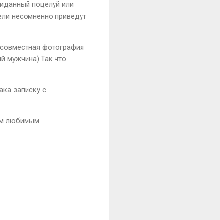
жиданный поцелуй или
тели несомненно приведут
а совместная фотография
ый мужчина).Так что
ака записку с
им любимым.