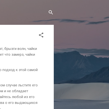
, брызги волн, чайки
ет что замерз, чайки
о подход к этой самой
ом случае льстите его
ом и не обладает
айтесь любой из его
лова о его выдающихся
-