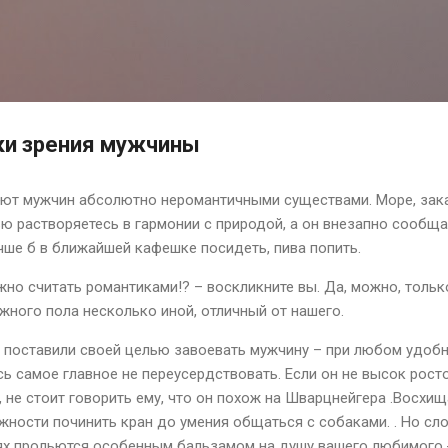
К основному контенту
ки зрения мужчины
т мужчин абсолютно неромантичными существами. Море, закат
ю растворяетесь в гармонии с природой, а он внезапно сообща
чше б в ближайшей кафешке посидеть, пива попить.
но считать романтиками!? – воскликните вы. Да, можно, тольк
жного пола несколько иной, отличный от нашего.
ы поставили своей целью завоевать мужчину – при любом удобн
ь самое главное не переусердствовать. Если он не высок рост
не стоит говорить ему, что он похож на Шварцнейгера .Восхищ
жности починить кран до умения общаться с собаками. . Но с
ях прольются особенным бальзамом на душу вашего любимого.