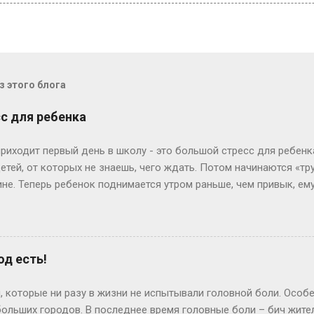
 этого блога
с для ребенка
приходит первый день в школу - это большой стресс для ребенк
тей, от которых не знаешь, чего ждать. Потом начинаются «тр
не. Теперь ребенок поднимается утром раньше, чем привык, ему
тяжелое испытание для родителей. Если он долго копается по ут
ет иметь смысл спросить у него: «Дорогой, ты так долго одев
уходишь, не позавтракав, а я опаздываю на работу. Что ты мож
ень часто дети все понимают и действительно находят выход и
од есть!
овала написать распорядок дня и список обязанностей и повес
н был всегда на виду, и нельзя было сказать: «А я забыл», ина
, которые ни разу в жизни не испытывали головной боли. Осо
спор. Далеко не кажд...
ольших городов. В последнее время головные боли – бич жител