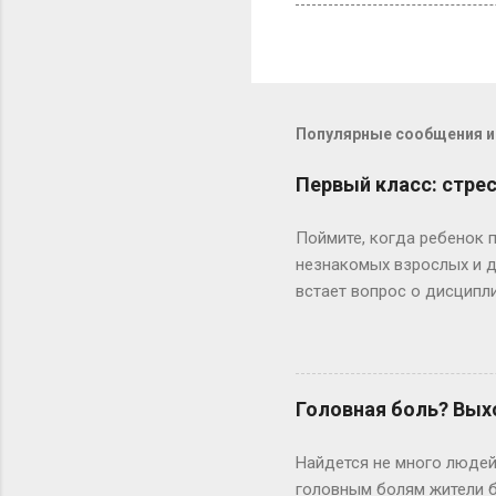
Популярные сообщения из
Первый класс: стрес
Поймите, когда ребенок 
незнакомых взрослых и де
встает вопрос о дисципли
позавтракать. Это часто 
опаздываете в школу, мож
или опаздываем, или ты 
изменить ситуацию? » Оч
Головная боль? Вых
собственный, Я бы совет
на холодильнике, чтобы о
Найдется не много людей
втянутыми в бесконечный 
головным болям жители б