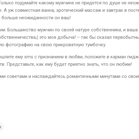
Только подумайте какому мужчине не придется по душе не нео
. А уж совместная ванна, эротический массаж и завтрак в пос
то больше неожиданности он ваш!
ии. Большинство мужчин по своей натуре собственники, и ваш
обственничества,( это моя добыча! – так бы сказал первобытн
ую фотографию на свою прикроватную тумбочку.
ошлите ему sms с признанием в любви, положите в карман пидж
. Представьте, как ему будет приятно знать, что он любим!
ими советами и наслаждайтесь романтичными минутами со сво
я