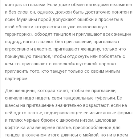
контракта глазами. Если даже обмен взглядами незаметен
и без слов, он, однако, должен быть достаточно понятен и
ясен. Мужчины порой допускают ошибки и просчеты в
этой области: вторгаются на уже «завоеванную
территорию», обходят танцпол и приглашают всех женщин
подряд, нагло глазеют без приглашений, приглашают
агрессивно и властно, приглашают женщину, только что
покинувшую танцпол, чтобы отдохнуть или поболтать с
кем-то; приглашают с «плоской» шуточкой, норовят
пригласить того, кто танцует только со своим милым
партнером.
Для женщины, которая хочет, чтобы ее пригласили,
сначала надо надеть свои танцевальные туфельки. Ее
шансы на приглашение значительно возрастают, если на
ней одето платье, подчеркивающее ее изысканные формы
и талию: черные брюки с широким низом, шелковая
кофточка или вечернее платье, приспособленное для
танцев, в конечном итоге джинсы с майкой, но ни в коем