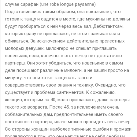
случае сарафан (une robe longue paysanne).
Подготовившись таким образом, она показывает, что
готова к танцу и садится в месте, где мужчины не должны
будут пробираться к ней через весь зал. Дебютанткам,
которых сразу не приглашают, не стоит замыкаться и
обижаться. За исключением действительно прелестных
молодых девушек, милонгеро не спешат приглашать
новеньких, если, конечно, в этот вечер нет достаточно
партнерш. Они хотят убедиться, что новенькие в самом
деле посещают различные милонги, а не зашли просто на
минутку, что они хотят танцевать танго и
совершенствовать свои знания и технику. Очевидно, что
существует и проблема сантиментов. К сожалению,
женщин, которым за 40, мало приглашают, даже партнеры
такого же возраста. После 45, за исключением очень
соблазнительных дам, предпочтительнее иметь своего
постоянного партнера, иначе можно просидеть весь вечер.
Со стороны женщин наиболее типичные ошибки и промахи
проявляются в том, что они напускают на себя снобизм