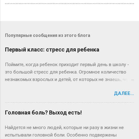
Популярные сообщения из этого блога
Первый класс: стресс для ребенка
Поймите, когда ребенок приходит первый день в школу -
это большой стресс для ребенка. Огромное количество
незнакомых взрослых и детей, от которых не знаешь, чего
ждать. Потом начинаются «трудовые» будни, и опять
ДАЛЕЕ...
встает вопрос о дисциплине. Теперь ребенок поднимается
утром раньше, чем привык, ему надо умыться, одеться,
позавтракать. Это часто тяжелое испытание для
Головная боль? Выход есть!
родителей. Если он долго копается по утрам и в результате
вы опаздываете в школу, может иметь смысл спросить у
Найдется не много людей, которые ни разу в жизни не
него: «Дорогой, ты так долго одеваешься по утрам, что мы
испытывали головной боли. Особенно подвержены
или опаздываем, или ты уходишь, не позавтракав, а я