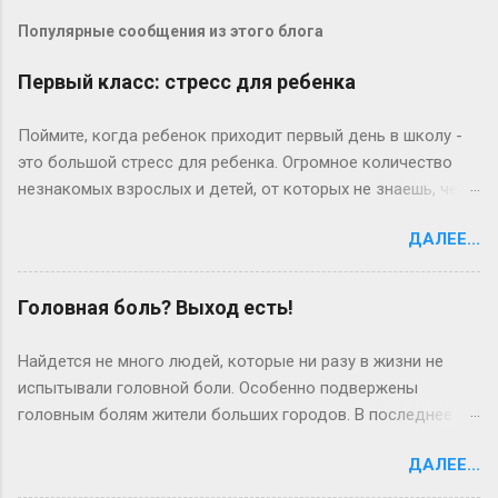
Популярные сообщения из этого блога
Первый класс: стресс для ребенка
Поймите, когда ребенок приходит первый день в школу -
это большой стресс для ребенка. Огромное количество
незнакомых взрослых и детей, от которых не знаешь, чего
ждать. Потом начинаются «трудовые» будни, и опять
ДАЛЕЕ...
встает вопрос о дисциплине. Теперь ребенок поднимается
утром раньше, чем привык, ему надо умыться, одеться,
позавтракать. Это часто тяжелое испытание для
Головная боль? Выход есть!
родителей. Если он долго копается по утрам и в результате
вы опаздываете в школу, может иметь смысл спросить у
Найдется не много людей, которые ни разу в жизни не
него: «Дорогой, ты так долго одеваешься по утрам, что мы
испытывали головной боли. Особенно подвержены
или опаздываем, или ты уходишь, не позавтракав, а я
головным болям жители больших городов. В последнее
опаздываю на работу. Что ты можешь предложить, чтобы
время головные боли – бич жителей мегаполисов. Стресс,
изменить ситуацию? » Очень часто дети все понимают и
ДАЛЕЕ...
загазованность воздуха, постоянная спешка, гиподинамия
действительно находят выход из положения, причем
– все это провоцирует возникновение головных болей, и